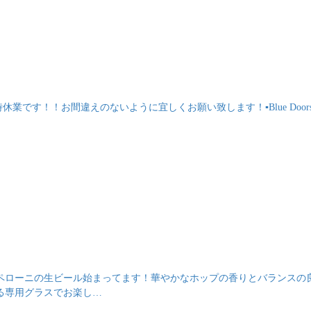
休業です！！お間違えのないように宜しくお願い致します！▪️Blue Door
ペローニの生ビール始まってます！華やかなホップの香りとバランスの
る専用グラスでお楽し…