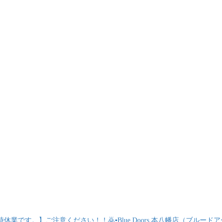
時休業です。】ご注意ください！！🙇▪️Blue Doors 本八幡店（ブルードア