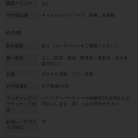
英語メニュー
なし
その他設備
Ａｓｏｐハンドソープ、綿棒、爪楊枝
その他
飲み放題
あり（コースページをご確認ください）
食べ放題
なし（貸切・宴会・歓迎会・送別会・女子会・
誕生日に）
お酒
カクテル充実、ワイン充実
お子様連れ
お子様連れOK
ウェディングパ
バースデーパーティーや結婚式2次会演出もお
ーティー・二次
手伝いします。詳しくはお問合せ下さい
会
お祝い・サプラ
可
イズ対応