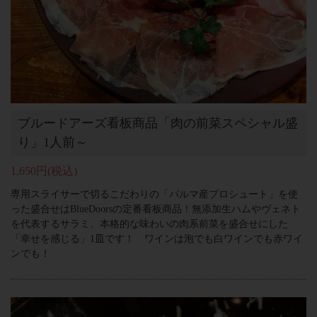
ブルードアーズ看板商品「肉の前菜スペシャル盛
り」1人前～
1,650円
(税込)
専用スライサーで切るこだわりの「パルマ産プロシュート」を使
った盛合せはBlueDoorsの定番看板商品！無添加生ハムやヴェネト
を代表するサラミ、本格的な味わいの肉系前菜を盛合せにした
「幸せを感じる」1皿です！ ワインは泡でも白ワインでも赤ワイ
ンでも！