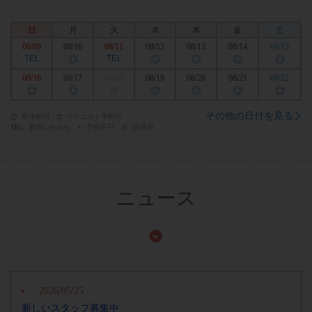
日
月
火
水
木
金
土
08/09
08/10
08/11
08/12
08/13
08/14
08/15
TEL
◎
TEL
◎
◎
◎
◎
08/16
08/17
08/18
08/19
08/20
08/21
08/22
◎
◎
休
◎
◎
◎
◎
その他の日付を見る
◎
即予約可
□
リクエスト予約可
TEL
要問い合わせ
×
予約不可
休
定休日
ニュース
2026/05/25
新しいスタッフ募集中