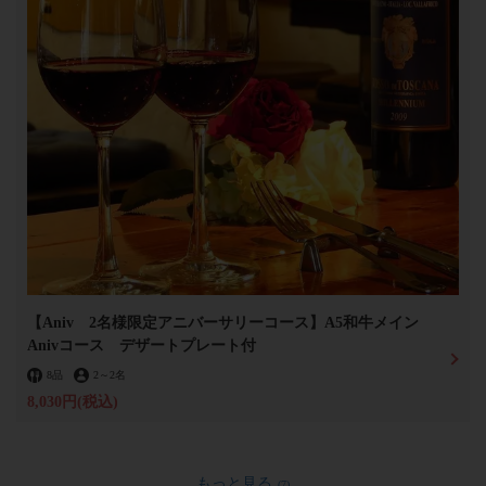
【Aniv 2名様限定アニバーサリーコース】A5和牛メイン
Anivコース デザートプレート付
8品
2
～
2名
8,030円
(税込)
もっと見る
(7)