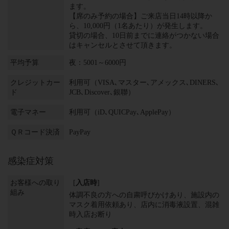
ます。
【席のみ予約の場合】ご来店当日14時以降か
ら、10,000円（1名あたり）が発生します。
貸切の場合、10日前までに連絡がつかない場合
はキャンセルとさせて頂きます。
平均予算
夜：5001～6000円
クレジットカー
利用可（VISA､マスター､アメックス､DINERS､
ド
JCB､Discover､銀聯）
電子マネー
利用可（iD､QUICPay､ApplePay）
ＱＲコード決済
PayPay
感染症対策
お客様への取り
[
入店時
]
組み
体調不良の方への自粛呼びかけあり
施設内の
マスク着用依頼あり
店内に消毒液設置
混雑
時入店お断り