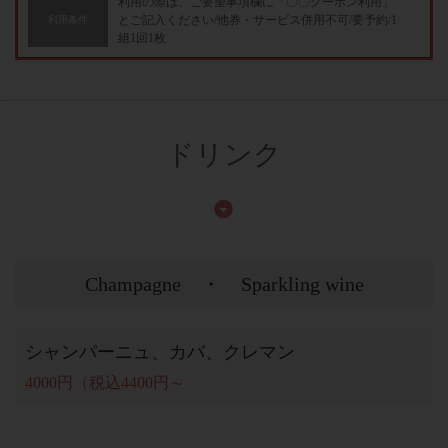
利用の際は、ご要望事項欄に「〇〇クーポン利用」
とご記入ください/他券・サービス併用不可/要予約/1
利用条件
組1回1枚
ドリンク
Champagne ・ Sparkling wine
シャンパーニュ、カバ、クレマン
4000円（税込4400円～