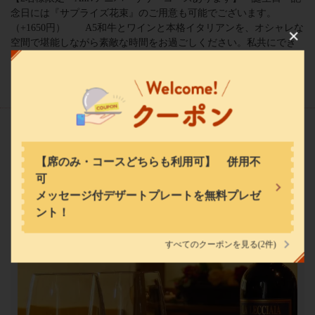
念日には『サプライズ花束』のご用意も可能でございます。
（+1650円） A5和牛とワインと本格イタリアンを、オシャレな
空間で堪能しながら素敵な時間をお過ごしください。私共にでき
この店舗情報をシェアする
る事があればささいなことでも構いません、お気軽にご相談くだ
さい。
Blue Doors ～wine ＆ resort～
千葉県市川市八幡３-27-22 ニューイーストビルM2F
https://bluedoors-motoyawata.owst.jp/
コース
お店情報をコピー
【席のみ・コースどちらも利用可】 併用不
可
メッセージ付デザートプレートを無料プレゼ
ント！
すべてのクーポンを見る
(2件)
閉じる