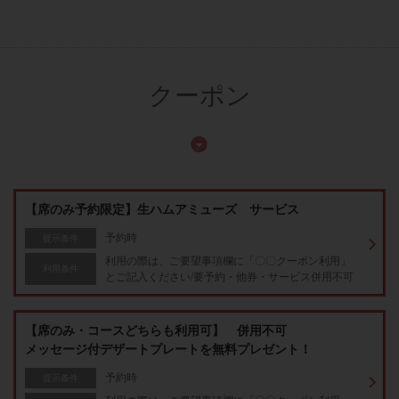
クーポン
【席のみ予約限定】生ハムアミューズ サービス
予約時
提示条件
利用の際は、ご要望事項欄に「〇〇クーポン利用」
利用条件
とご記入ください/要予約・他券・サービス併用不可
【席のみ・コースどちらも利用可】 併用不可
メッセージ付デザートプレートを無料プレゼント！
予約時
提示条件