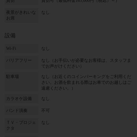
貸切
貸切可（最低料金165,000円（税込）～）
夜景がきれいな
なし
お席
設備
Wi-Fi
なし
バリアフリー
なし（お手伝いが必要なお客様は、スタッフま
でお声がけください）
駐車場
なし（お近くのコインパーキングをご利用くだ
さい。お酒を飲まれる際はお車でのお越しはご
遠慮ください。）
カラオケ設備
なし
バンド演奏
不可
ＴＶ・プロジェ
なし
クタ