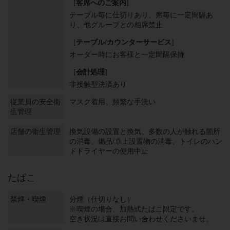
[
客席へのご案内
]
テーブル毎に仕切りあり
席毎に一定間隔あ
り
他グループとの相席禁止
[
テーブル/カウンターサービス
]
オーダー時にお客様と一定間隔保持
[
会計処理
]
非接触型決済あり
従業員の安全衛
マスク着用
頻繁な手洗い
生管理
店舗の衛生管理
換気設備の設置と換気
多数の人が触れる箇所
の消毒
備品/卓上設置物の消毒
トイレのハン
ドドライヤーの使用中止
たばこ
禁煙・喫煙
分煙（仕切りなし）
※喫煙の場合、加熱式たばこ限定です。
空き状況は直接お問い合わせくださいませ。