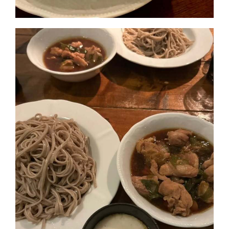
この店舗情報をシェアする
新しいスタッフ募集中 | Blue Doors ～wine ＆ resort～
千葉県市川市八幡３-27-22 ニューイーストビルM2F
https://bluedoors-motoyawata.owst.jp/blogs/3456449
お店情報をコピー