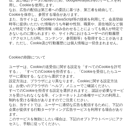
信、及び統計データの取得のため、GoogleAnalytics等のサービスを利
用し、Cookieを使用します。
なお、広告の配信は第三者への委託に基づき、第三者を経由して、
Cookieを保存し、参照する場合があります。
また、当サイトは、CookieやJavaScript等の技術を利用して、会員登録
時等に提供いただいた情報のうち年齢や性別、職業や、居住地区など個
人が特定できない属性情報（組み合わせることによっても個人が特定で
きないものに限られます）や、サイト内におけるユーザーの行動履歴
（アクセスしたURL、コンテンツ、参照順等）を取得することがありま
す。ただし、Cookie及び行動履歴には個人情報は一切含まれません。
Cookieの削除について
ユーザーは、Cookieの送受信に関する設定を「すべてのCookieを許可
する」、「すべてのCookieを拒否する」、「Cookieを受信したらユー
ザーに通知する」などから選択できます。
設定方法は、ブラウザにより異なります。 Cookieに関する設定方法
は、お使いのブラウザの「ヘルプ」メニューでご確認ください。
すべてのCookieを拒否する設定を選択されますと、認証が必要なサービ
スを受けられなくなる等、インターネット上の各種サービスの利用上、
制約を受ける場合がありますのでご注意ください。
なお、当サイトでは、ユーザーに適切な広告を配信するために、下記の
企業が提供する行動ターゲティング広告サービスを利用する場合があり
ます。
このサービスを無効にしたい場合は、下記のオプトアウトページにアク
セスし、手順に従ってください。