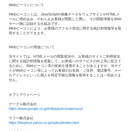
Webビーコンについて
Webビーコンとは、JavaScriptや画像データをウェブサイトやHTMLメ
ールに埋め込み、それらをお客様が閲覧した際に、その閲覧情報をWeb
サーバ側に記録する仕組みです。
Webビーコンにより、お客様のアクセス状況に関する統計的情報等を取
得することができます。
Webビーコンの用途について
当サイトでは、HTMLメールの閲覧状況や、お客様のサイトご利用状況
に関する統計的情報を収集して、お客様へのサービスの向上等に役立て
るために、Webビーコン等の技術を使用することがありますが、当サイ
トがWebビーコン等によってお客様のお名前、ご住所、電話番号、メー
ルアドレスといった個人を特定可能な情報を取得することは一切ありま
せん。
オプトアウトページ
グーグル株式会社
https://www.google.co.jp/intl/ja/policies/privacy/
ヤフー株式会社
https://btoptout.yahoo.co.jp/optout/index.html