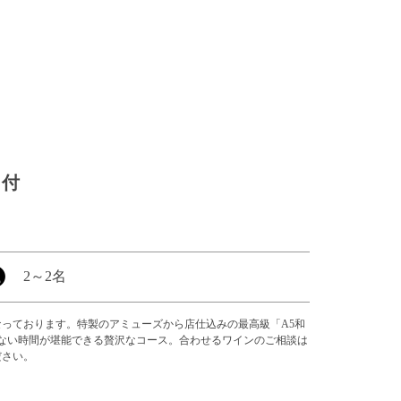
ト付
2
～
2名
っております。特製のアミューズから店仕込みの最高級「A5和
ない時間が堪能できる贅沢なコース。合わせるワインのご相談は
ださい。