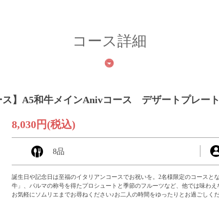
コース詳細
ース】A5和牛メインAnivコース デザートプレー
8,030円
(税込)
8品
誕生日や記念日は至福のイタリアンコースでお祝いを。2名様限定のコースとな
牛」、パルマの称号を得たプロシュートと季節のフルーツなど、他では味わえ
お気軽にソムリエまでお尋ねください♪お二人の時間をゆったりとお過ごしく