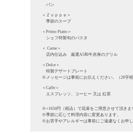
パン
＜Ｚｕｐｐａ＞
季節のスープ
＜Primo Piatto＞
シェフ特製旬のパスタ
＜ Carne＞
店内仕込み 厳選A5和牛赤身のグリル
＜Dolce＞
特製デザートプレート
※メッセージは事前にお伝えください。（20字
＜Caffe＞
エスプレッソ、コーヒー 又は 紅茶
※+1650円（税込）で花束をご用意させて頂き
※季節に応じて料理内容に変更あります。
※お苦手やアレルギーは事前にご遠慮なくお申