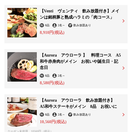
【Venti ヴェンティ 飲み放題付き】メイ
ンは銘柄豚と熟成ハラミの「肉コース」
8品
2名
～
飲み放題あり
この店舗情報をシェアする
8,910円
(税込)
【席のみ・コースどちらも利用可】 併用不可 メッセージ
付デザートプレートを無料プレゼント！ | Blue Doors ～wine
【Aurora アウローラ 】 料理コース A5
＆ resort～
和牛赤身肉がメイン お祝いや誕生日・記
千葉県市川市八幡３-27-22 ニューイーストビルM2F
念日
https://bluedoors-motoyawata.owst.jp/coupons/33408698
8品
2名
～
8,580円
(税込)
お店情報をコピー
【Aurora アウローラ 飲み放題付き】
A5和牛ステーキがメイン 8品 お祝いに
8品
2名
～
飲み放題あり
10,560円
(税込)
閉じる
クーポン未使用 10560円（税込）