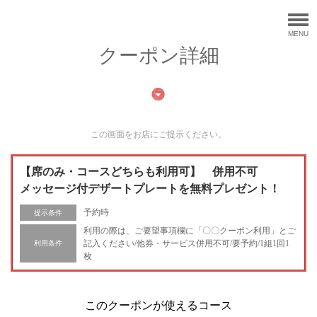
MENU
クーポン詳細
この画面をお店にご提示ください。
【席のみ・コースどちらも利用可】 併用不可
メッセージ付デザートプレートを無料プレゼント！
予約時
提示条件
利用の際は、ご要望事項欄に「〇〇クーポン利用」とご
記入ください/他券・サービス併用不可/要予約/1組1回1
利用条件
枚
このクーポンが使えるコース