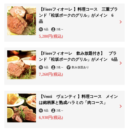
【Fioreフィオーレ 】料理コース 三重ブラ
ンド「松坂ポークのグリル」がメイン 6
品
6品
2名
～
5,280円
(税込)
【Fioreフィオーレ 飲み放題付き】 ブラ
ンド「松坂ポークのグリル」がメイン 6品
6品
2名
～
飲み放題あり
7,260円
(税込)
【Venti ヴェンティ 】料理コース メイン
は銘柄豚と熟成ハラミの「肉コース」
8品
2名
～
6,930円
(税込)