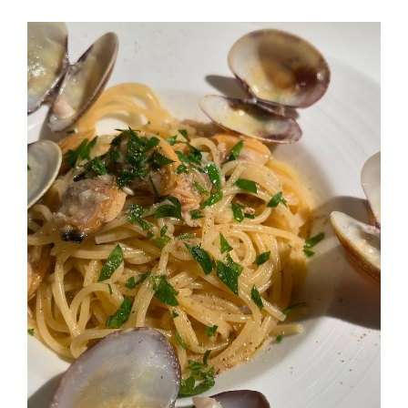
この店舗情報をシェアする
10/9(水）研修の | Blue Doors ～wine ＆ resort～
千葉県市川市八幡３-27-22 ニューイーストビルM2F
https://bluedoors-motoyawata.owst.jp/blogs/3425940
お店情報をコピー
閉じる