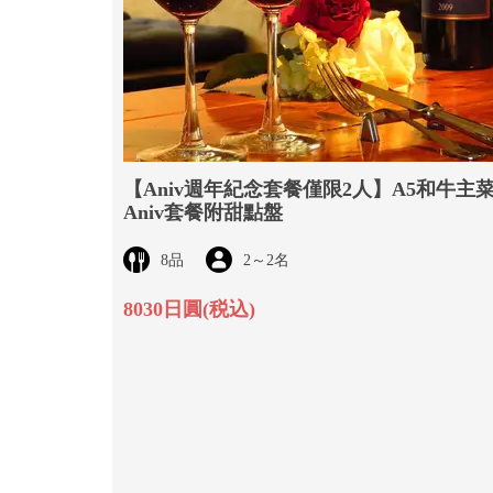
【Aniv週年紀念套餐僅限2人】A5和牛主
Aniv套餐附甜點盤
8品
2
～
2名
8030日圓
(税込)