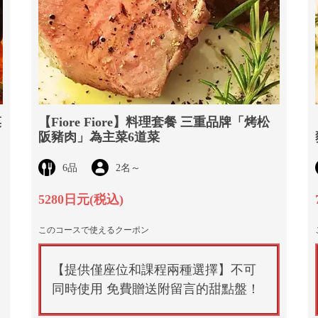
菜
【Fiore Fiore】料理套餐 三重品牌「烤松
阪豬肉」為主菜6道菜
6品
2名
～
5280日元
(税込)
このコースで使えるクーポン
【提供僅座位和課程兩種選擇】不可
同時使用 免費贈送附留言的甜點盤！