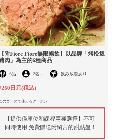
【附Fiore Fiore無限暢飲】以品牌「烤松坂
豬肉」為主的6種商品
6品
2名
～
飲み放題あり
7260日元
(税込)
このコースで使えるクーポン
【提供僅座位和課程兩種選擇】不可
同時使用 免費贈送附留言的甜點盤！