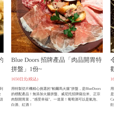
的
Blue Doors 招牌產品「肉品開胃特
拼盤」1份~
1650日元
(税込)
1
天到
用特製切片機精心挑選的“帕爾馬火腿”拼盤，是BlueDoors
用
食
的標配產品！無添加火腿拼盤、威尼托招牌薩拉米、正宗
是
也請
肉類開胃菜，“感受幸福”。一道菜！葡萄酒可以是氣泡、
C
白酒、紅酒！
飪