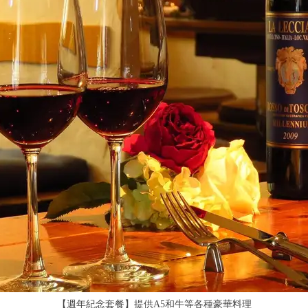
車站附近的世外桃源!在度假村用餐享受輕鬆的宴會!