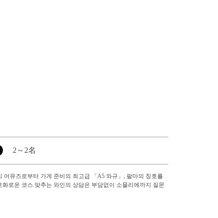
2
～
2名
 어뮤즈로부터 가게 준비의 최고급 「A5 와규」, 팔마의 칭호를
는 호화로운 코스.맞추는 와인의 상담은 부담없이 소믈리에까지 질문