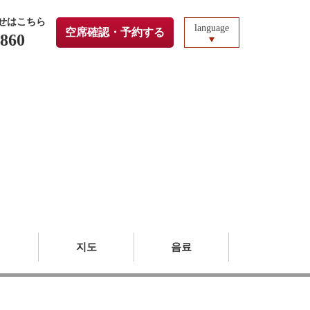
せはこちら
language
空席確認・予約する
3860
진
지도
음료