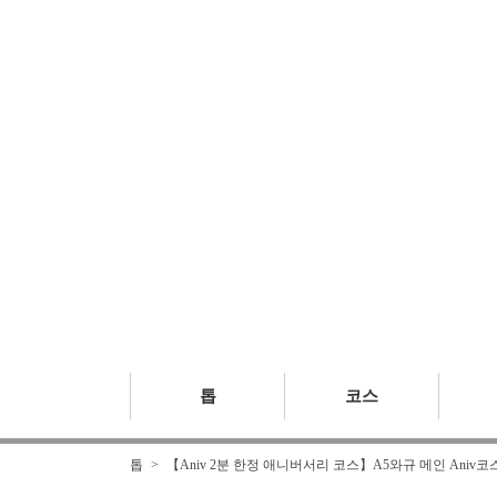
톱
코스
톱
【Aniv 2분 한정 애니버서리 코스】A5와규 메인 Aniv