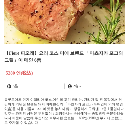
【Fiore 피오레】요리 코스 미에 브랜드 「마츠자카 포크의
그릴」이 메인 6품
5280 엔
(税込)
6品
2名
～
블루도어즈 인기 이탈리아 코스.메인의 고기 요리는, 관리가 잘 된 목장에서 건
강하게 키워진 브랜드 돼지 미에현산의 「마츠자카 포크」(※매입에 의해 변경
있음)를 사용.기름과 고기의 맛을 놓치지 않고 정중하게 구워낸 고급 1 품입니다.
맞추는 와인의 상담은 부담없이 ♪ 희망하시는 손님에게는 종업원이 구분하겠습
니다 때문에 말씀해 주십시오.※무제한 음료는 +1800엔(1980엔 부가세 포함)으
로 추가할 수 있습니다