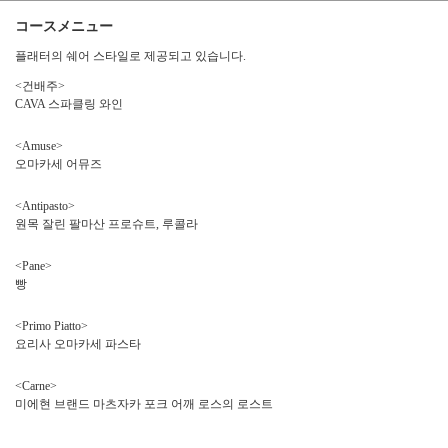
コースメニュー
플래터의 쉐어 스타일로 제공되고 있습니다.
<건배주>
CAVA 스파클링 와인
<Amuse>
오마카세 어뮤즈
<Antipasto>
원목 잘린 팔마산 프로슈트, 루콜라
<Pane>
빵
<Primo Piatto>
この店舗情報をシェアする
요리사 오마카세 파스타
<Carne>
【Fiore 피오레】요리 코스 미에 브랜드 「마츠자카 포크의
미에현 브랜드 마츠자카 포크 어깨 로스의 로스트
그릴」이 메인 6품 | Blue Doors ～wine ＆ resort～
千葉県市川市八幡３-27-22 ニューイーストビルM2F