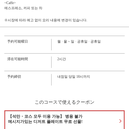
<Caffe>
https://bluedoors-motoyawata.owst.jp/courses/7560320
에스프레소, 커피 또는 차
お店情報をコピー
※시장에 따라 예고 없이 요리 내용에 변경이 있습니다.
予約可能曜日
월 · 물 ~ 일 · 공휴일 · 공휴일
閉じる
滞在可能時間
2시간
予約締切
내점일 당일 18시까지
このコースで使えるクーポン
【석만・코스 모두 이용 가능】 병용 불가
메시지가있는 디저트 플레이트 무료 선물!